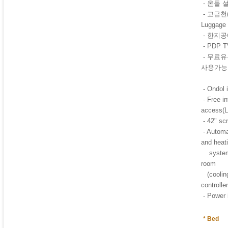
- 온돌 
- 고급천
Luggage
- 한지
- PDP 
- 무료
사용가능
- Ondol i
- Free in
access(L
- 42" sc
- Automa
and heat
system 
room
(cooling
controller
- Power
* Bed