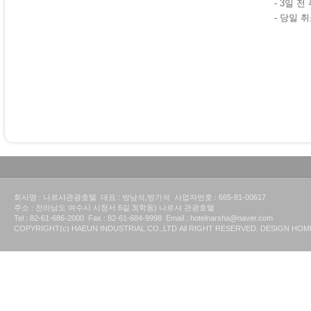
- 3일 
- 당일 
회사명 : 나르샤관광호텔 대표 : 방남석,방기석 사업자번호 : 665-81-00617
주소 : 전라남도 여수시 시청서 6길 3(학동) 나르샤 관광호텔
Tel : 82-61-686-2000 Fax : 82-61-684-9998 Email : hotelnarsha@naver.com
COPYRIGHT(c) HAEUN INDUSTRIAL CO.,LTD All RIGHT RESERVED. DESIGN H