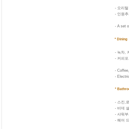
- 오리털
- 인원
- A set o
* Dining
- 녹차,
- 커피
- Coffee
- Electri
* Bathr
- 스킨,
- 비데 
- 샤워부
- 헤어 