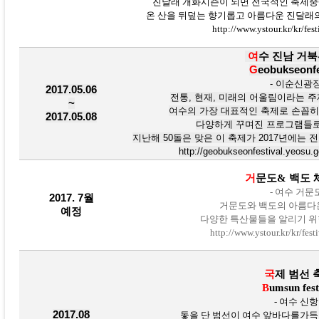
진달래 개화시즌이 되면 전국적인 축제중
온 산을 뒤덮는 향기롭고 아름다운 진달래
http://www.ystour.kr/kr/fest
여
수 진남 거북
G
eobukseonfe
- 이순신광
2017.05.06
전통
, 현재, 미래의 어울림이라는 
~
여수의 가장 대
표적인 축제로 손꼽히
2017.05.08
다양하게 꾸며진 프로그램들
지난해 50돌은 맞은 이 축제가 2017년에는
http://geobukseonfestival.yeosu.g
거
문도& 백도
-
여수 거문
2017. 7월
거문도와 백도의 아름다운
예정
다양한 특산물들을 알리기 위
http://www.ystour.kr/kr/fes
국
제 범선 
B
umsun fest
- 여수 신항 
2017.08
돛을 단 범선이 여수 앞바다를가