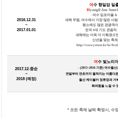
여
수 향일암 일
H
yangil Am Sunris
- 여수 임포마을 &
2016.12.31
새해 무렵, 여수에서 가장 많은 사람
~
평소에도 많은 관광객이 
2017.01.01
전국 4대 기도 관음처
새해에는 더욱 더 이뤄졌으면
신년을
맞는 축
http://www.ystour.kr/kr/fest
여
수 빛노리야
- (2015~2016 기준
) 여수돌산
2017.12.중순
~
연말부터 연초까지 펼쳐지는 아름다운
2018 (예정
)
돌산 케이블카 정류장과 거
화려함을 느낄 수 
* 모든 축제 날짜 확정시, 수