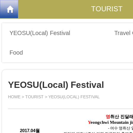
TOURIST
YEOSU(Local) Festival
Travel
Food
YEOSU(Local) Festival
HOME > TOURIST > YEOSU(LOCAL) FESTIVAL
영
취산 진달래
Y
eongchwi Mountain jin
- 여수 영취산 
2017.04월