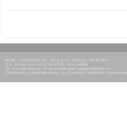
회사명 : 나르샤관광호텔 대표 : 방남석,방기석 사업자번호 : 665-81-00617
주소 : 전라남도 여수시 시청서 6길 3(학동) 나르샤 관광호텔
Tel : 82-61-686-2000 Fax : 82-61-684-9998 Email : hotelnarsha@naver.com
COPYRIGHT(c) HAEUN INDUSTRIAL CO.,LTD All RIGHT RESERVED. DESIGN H