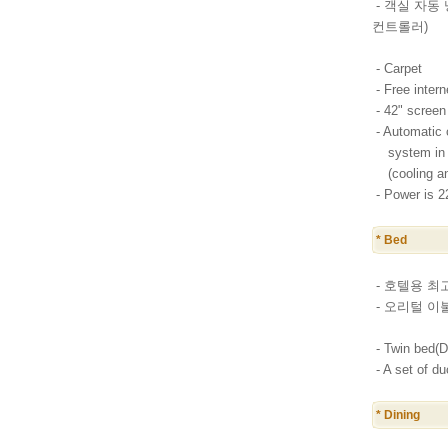
- 객실 자동 
컨트롤러)
- Carpet
- Free intern
- 42" screen
- Automatic 
system in 
(cooling and
- Power is 
* Bed
- 호텔용 최고급
- 오리털 이
- Twin bed(D
- A set of du
* Dining