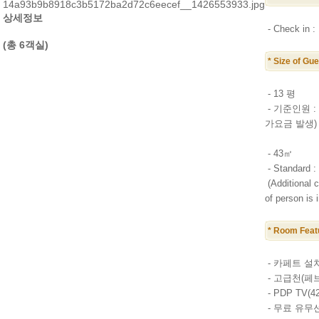
상세정보
- Check in :
(총 6객실)
* Size of Gu
- 13 평
- 기준인원 :
가요금 발생)
- 43㎡
- Standard :
(
Additional 
of person is 
* Room Feat
- 카페트 설
- 고급천(페브릭
- PDP TV(
- 무료 유무