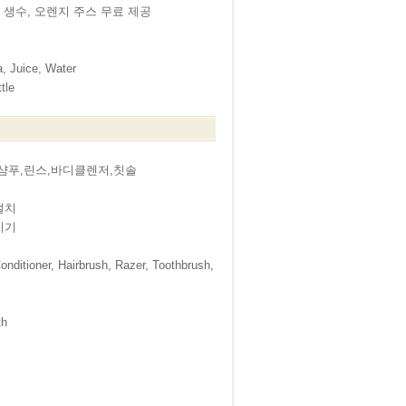
, 생수, 오렌지 주스 무료 제공
a, Juice, Water
tle
,샴푸,린스,바디클렌저,칫솔
설치
이기
nditioner, Hairbrush, Razer, Toothbrush,
th