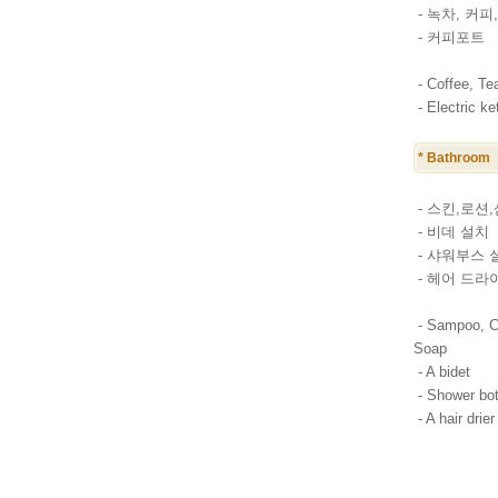
- 녹차, 커피
- 커피포트
- Coffee, Te
- Electric ket
* Bathroom
- 스킨,로션
- 비데 설치
- 샤워부스 
- 헤어 드라
- Sampoo, Co
Soap
- A bidet
- Shower bo
- A hair drier