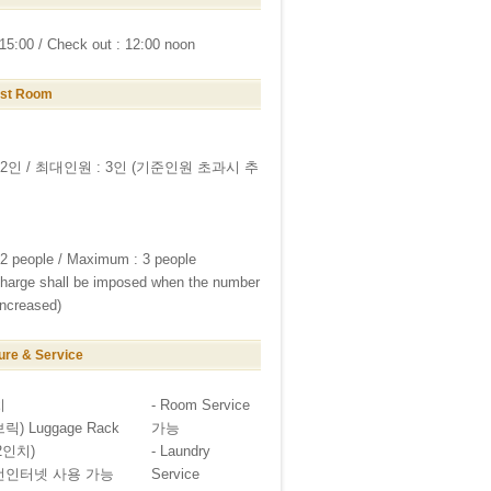
 15:00 / Check out : 12:00 noon
est Room
 2인 / 최대인원 : 3인 (기준인원 초과시 추
 2 people / Maximum : 3 people
charge shall be imposed when the number
increased)
ure & Service
치
- Room Service
) Luggage Rack
가능
42인치)
- Laundry
선인터넷 사용 가능
Service