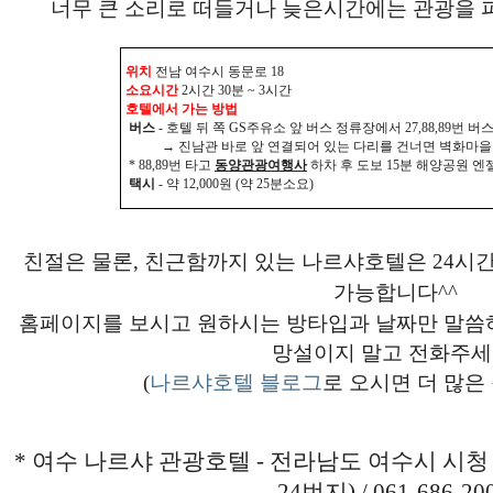
너무 큰 소리로 떠들거나 늦은시간에는 관광을 
위치
전남 여수시 동문로 18
소요시간
2시간 30분 ~ 3시간
호텔에서 가는 방법
버스
- 호텔 뒤 쪽 GS주유소 앞 버스 정류장에서 27,88,89번 
→ 진남관 바로 앞 연결되어 있는 다리를 건너면 벽화마을 
* 88,89번 타고
동양관광여행사
하차 후 도보 15분 해양공원 엔
택시
- 약 12,000원 (약 25분소요)
친절은 물론, 친근함까지 있는 나르샤호텔은 24시
가능합니다^^
홈페이지를 보시고 원하시는 방타입과 날짜만 말씀
망설이지 말고 전화주세
(
나르샤호텔 블로그
로 오시면 더 많은
* 여수 나르샤 관광호텔 - 전라남도 여수시 시청 6
24번지) / 061-686-20