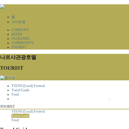
홈
사이트맵
COMPANY
ROOM
FACILITIES
COMMUNITY
TOURIST
나르샤관광호텔
TOURIST
YEOSU(Local) Festival
Travel Guide
Food
-
TOURIST
YEOSU(Local) Festival
Travel Guide
Food